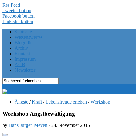
Rss Feed
Tweeter button
Facebook button
Linkedin button
Startseite
Wissenswertes
Biografie
Archiv
Kontakt
Impressum
AGB
Newsletter
Ängste
/
Kraft
/
Lebensfreude erleben
/
Workshop
Workshop Angstbewältigung
by
Hans-Jürgen Meven
· 24. November 2015