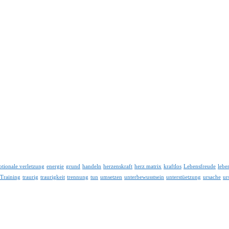
tionale verletzung
energie
grund
handeln
herzenskraft
herz matrix
kraftlos
Lebensfreude
lebe
Training
traurig
traurigkeit
trennung
tun
umsetzen
unterbewusstsein
unterstüetzung
ursache
ur