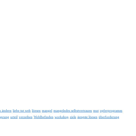
n ändern
liebe tut weh
löesen
mangel
mangelndes selbstvertrauen
mut
opferprogramm
sprung
urteil
verzeihen
Wohlbefinden
workshop
ziele
äengste löesen
überforderung