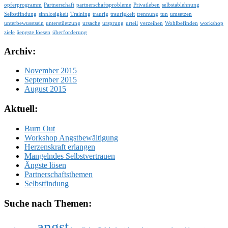
opferprogramm
Partnerschaft
partnerschaftsprobleme
Privatleben
selbstablehnung
Selbstfindung
sinnlosigkeit
Training
traurig
traurigkeit
trennung
tun
umsetzen
unterbewusstsein
unterstüetzung
ursache
ursprung
urteil
verzeihen
Wohlbefinden
workshop
ziele
äengste löesen
überforderung
Archiv:
November 2015
September 2015
August 2015
Aktuell:
Burn Out
Workshop Angstbewältigung
Herzenskraft erlangen
Mangelndes Selbstvertrauen
Ängste lösen
Partnerschaftsthemen
Selbstfindung
Suche nach Themen:
angst