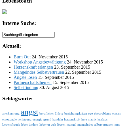
Lebenscoach
Interne Suche:
Aktuell:
Burn Out
24. November 2015
Workshop Angstbewältigung
24. November 2015
Herzenskraft erlangen
23. September 2015
Mangelndes Selbstvertrauen
22. September 2015
Ängste lösen
15. September 2015
Partnerschaftsthemen
15. September 2015
Selbstfindung
30. August 2015
Schlagworte:
angst
anerkennung
beruflicher Erfolg
beziehungskrisen
ego
eheprobleme
einsam
emotionale verletzung
energie
grund
handeln
herzenskraft
herz matrix
kraftlos
Lebensfreude
leben ändern
liebe tut weh
löesen
mangel
mangelndes selbstvertrauen
mut