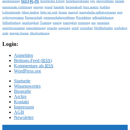
anerkennung
beruflicher Erfolg
beziehungskrisen
ego
eheprobleme
einsam
emotionale verletzung
energie
grund
handeln
herzenskraft
herz matrix
kraftlos
Lebensfreude
leben ändern
liebe tut weh
löesen
mangel
mangelndes selbstvertrauen
mut
opferprogramm
Partnerschaft
partnerschaftsprobleme
Privatleben
selbstablehnung
Selbstfindung
sinnlosigkeit
Training
traurig
traurigkeit
trennung
tun
umsetzen
unterbewusstsein
unterstüetzung
ursache
ursprung
urteil
verzeihen
Wohlbefinden
workshop
ziele
äengste löesen
überforderung
Login:
Anmelden
Beitrags-Feed (
RSS
)
Kommentare als
RSS
WordPress.org
Startseite
Wissenswertes
Biografie
Archiv
Kontakt
Impressum
AGB
Newsletter