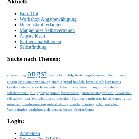
Aktuell:
Burn Out
Workshop Angstbewältigung
Herzenskraft erlangen
Mangelndes Selbstvertrauen
Ängste lösen
Partnerschaftsthemen
Selbstfindung
Suche nach Themen:
angst
anerkennung
beruflicher Erfolg
beziehungskrisen
ego
eheprobleme
einsam
emotionale verletzung
energie
grund
handeln
herzenskraft
herz matrix
kraftlos
Lebensfreude
leben ändern
liebe tut weh
löesen
mangel
mangelndes
selbstvertrauen
mut
opferprogramm
Partnerschaft
partnerschaftsprobleme
Privatleben
selbstablehnung
Selbstfindung
sinnlosigkeit
Training
traurig
traurigkeit
trennung
tun
umsetzen
unterbewusstsein
unterstüetzung
ursache
ursprung
urteil
verzeihen
Wohlbefinden
workshop
ziele
äengste löesen
überforderung
Login:
Anmelden
Beitrags-Feed (
RSS
)