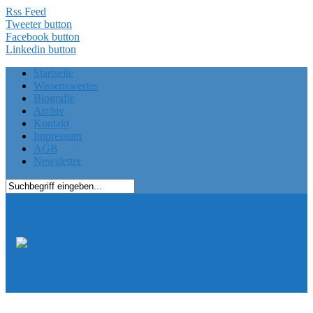
Rss Feed
Tweeter button
Facebook button
Linkedin button
Startseite
Wissenswertes
Biografie
Archiv
Kontakt
Impressum
AGB
Newsletter