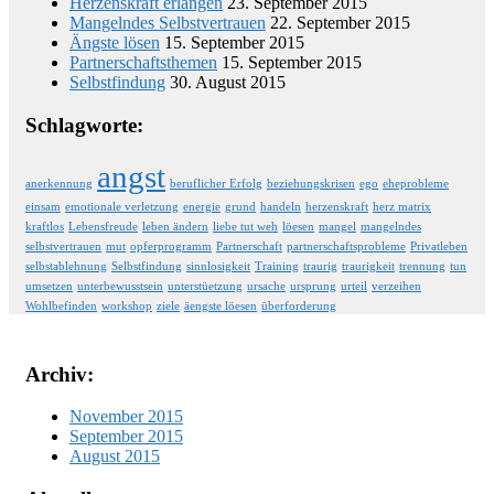
Herzenskraft erlangen
23. September 2015
Mangelndes Selbstvertrauen
22. September 2015
Ängste lösen
15. September 2015
Partnerschaftsthemen
15. September 2015
Selbstfindung
30. August 2015
Schlagworte:
angst
anerkennung
beruflicher Erfolg
beziehungskrisen
ego
eheprobleme
einsam
emotionale verletzung
energie
grund
handeln
herzenskraft
herz matrix
kraftlos
Lebensfreude
leben ändern
liebe tut weh
löesen
mangel
mangelndes
selbstvertrauen
mut
opferprogramm
Partnerschaft
partnerschaftsprobleme
Privatleben
selbstablehnung
Selbstfindung
sinnlosigkeit
Training
traurig
traurigkeit
trennung
tun
umsetzen
unterbewusstsein
unterstüetzung
ursache
ursprung
urteil
verzeihen
Wohlbefinden
workshop
ziele
äengste löesen
überforderung
Archiv:
November 2015
September 2015
August 2015