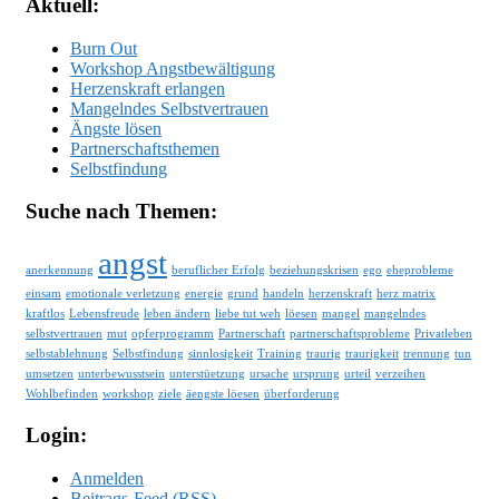
Aktuell:
Burn Out
Workshop Angstbewältigung
Herzenskraft erlangen
Mangelndes Selbstvertrauen
Ängste lösen
Partnerschaftsthemen
Selbstfindung
Suche nach Themen:
angst
anerkennung
beruflicher Erfolg
beziehungskrisen
ego
eheprobleme
einsam
emotionale verletzung
energie
grund
handeln
herzenskraft
herz matrix
kraftlos
Lebensfreude
leben ändern
liebe tut weh
löesen
mangel
mangelndes
selbstvertrauen
mut
opferprogramm
Partnerschaft
partnerschaftsprobleme
Privatleben
selbstablehnung
Selbstfindung
sinnlosigkeit
Training
traurig
traurigkeit
trennung
tun
umsetzen
unterbewusstsein
unterstüetzung
ursache
ursprung
urteil
verzeihen
Wohlbefinden
workshop
ziele
äengste löesen
überforderung
Login:
Anmelden
Beitrags-Feed (
RSS
)