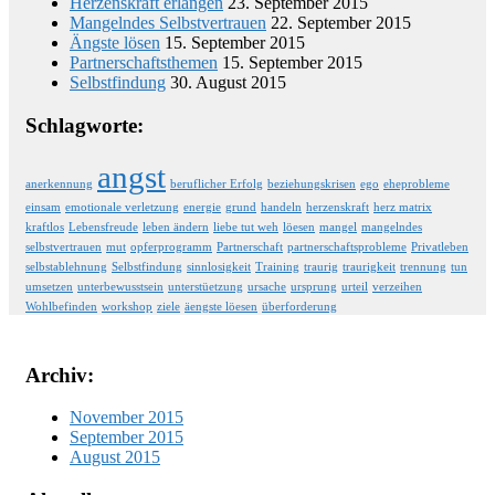
Herzenskraft erlangen
23. September 2015
Mangelndes Selbstvertrauen
22. September 2015
Ängste lösen
15. September 2015
Partnerschaftsthemen
15. September 2015
Selbstfindung
30. August 2015
Schlagworte:
angst
anerkennung
beruflicher Erfolg
beziehungskrisen
ego
eheprobleme
einsam
emotionale verletzung
energie
grund
handeln
herzenskraft
herz matrix
kraftlos
Lebensfreude
leben ändern
liebe tut weh
löesen
mangel
mangelndes
selbstvertrauen
mut
opferprogramm
Partnerschaft
partnerschaftsprobleme
Privatleben
selbstablehnung
Selbstfindung
sinnlosigkeit
Training
traurig
traurigkeit
trennung
tun
umsetzen
unterbewusstsein
unterstüetzung
ursache
ursprung
urteil
verzeihen
Wohlbefinden
workshop
ziele
äengste löesen
überforderung
Archiv:
November 2015
September 2015
August 2015