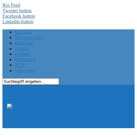
Rss Feed
Tweeter button
Facebook button
Linkedin button
Startseite
Wissenswertes
Biografie
Archiv
Kontakt
Impressum
AGB
Newsletter