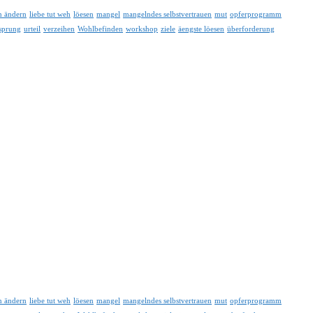
n ändern
liebe tut weh
löesen
mangel
mangelndes selbstvertrauen
mut
opferprogramm
sprung
urteil
verzeihen
Wohlbefinden
workshop
ziele
äengste löesen
überforderung
n ändern
liebe tut weh
löesen
mangel
mangelndes selbstvertrauen
mut
opferprogramm