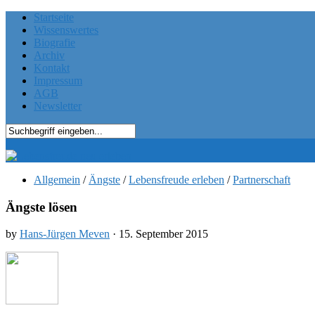
Startseite
Wissenswertes
Biografie
Archiv
Kontakt
Impressum
AGB
Newsletter
Allgemein
/
Ängste
/
Lebensfreude erleben
/
Partnerschaft
Ängste lösen
by
Hans-Jürgen Meven
· 15. September 2015