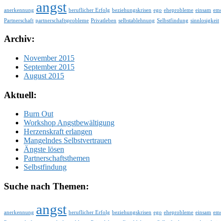
angst
anerkennung
beruflicher Erfolg
beziehungskrisen
ego
eheprobleme
einsam
emo
Partnerschaft
partnerschaftsprobleme
Privatleben
selbstablehnung
Selbstfindung
sinnlosigkeit
Archiv:
November 2015
September 2015
August 2015
Aktuell:
Burn Out
Workshop Angstbewältigung
Herzenskraft erlangen
Mangelndes Selbstvertrauen
Ängste lösen
Partnerschaftsthemen
Selbstfindung
Suche nach Themen:
angst
anerkennung
beruflicher Erfolg
beziehungskrisen
ego
eheprobleme
einsam
emo