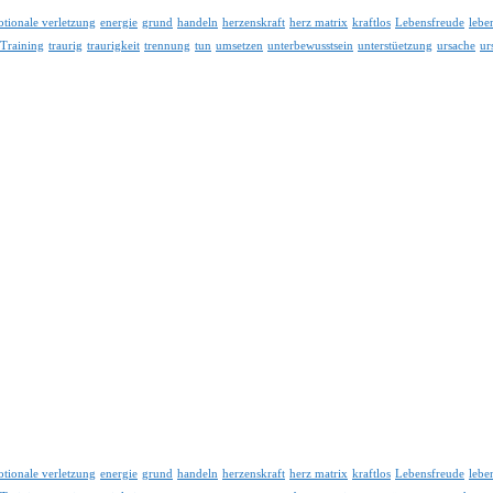
tionale verletzung
energie
grund
handeln
herzenskraft
herz matrix
kraftlos
Lebensfreude
lebe
Training
traurig
traurigkeit
trennung
tun
umsetzen
unterbewusstsein
unterstüetzung
ursache
ur
tionale verletzung
energie
grund
handeln
herzenskraft
herz matrix
kraftlos
Lebensfreude
lebe